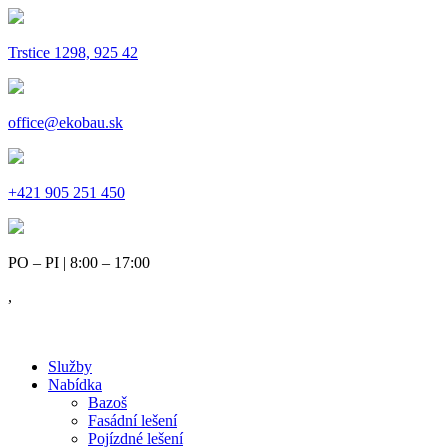
Trstice 1298, 925 42
office@ekobau.sk
+421 905 251 450
PO – PI | 8:00 – 17:00
,
Služby
Nabídka
Bazoš
Fasádní lešení
Pojízdné lešení