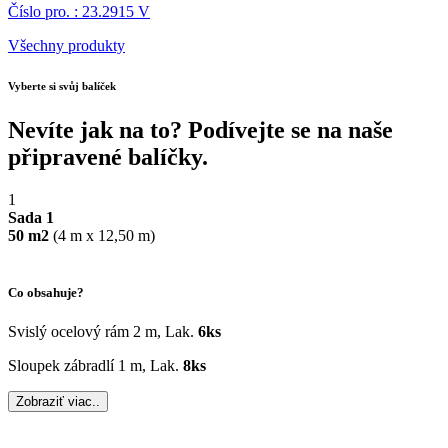
Číslo pro. : 23.2915 V
Všechny produkty
Vyberte si svůj balíček
Nevíte jak na to? Podívejte se na naše
připravené balíčky.
1
Sada 1
50 m2
(4 m x 12,50 m)
Co obsahuje?
Svislý ocelový rám 2 m, Lak.
6ks
Sloupek zábradlí 1 m, Lak.
8ks
Zobraziť viac..