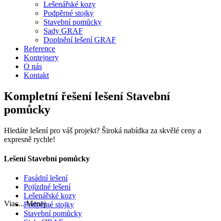
Lešenářské kozy
Podpěrné stojky
Stavební pomůcky
Sady GRAF
Doplnění lešení GRAF
Reference
Kontejnery
O nás
Kontakt
Kompletní řešení lešení Stavební
pomůcky
Hledáte lešení pro váš projekt? Široká nabídka za skvělé ceny a
expresně rychle!
Lešení Stavební pomůcky
Fasádní lešení
Pojízdné lešení
Lešenářské kozy
Viac...
Menej...
Podpěrné stojky
Stavební pomůcky