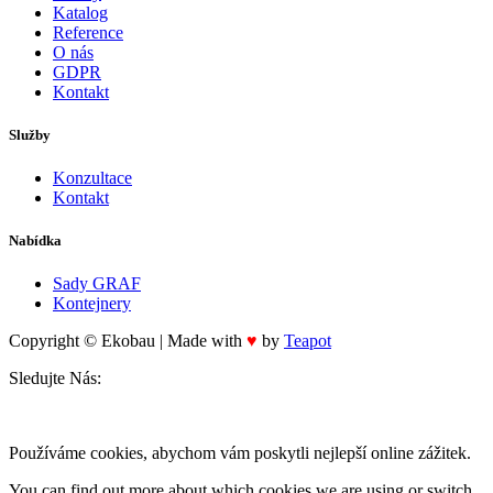
Katalog
Reference
O nás
GDPR
Kontakt
Služby
Konzultace
Kontakt
Nabídka
Sady GRAF
Kontejnery
Copyright © Ekobau | Made with
♥
by
Teapot
Sledujte Nás:
Používáme cookies, abychom vám poskytli nejlepší online zážitek.
You can find out more about which cookies we are using or switch