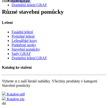
Sady GRAF
STAVEBNÍ POMŮCKY
Doplnění lešení GRAF
Různé stavební pomůcky
Lešení
Fasádní lešení
Pojízdné lešení
Lešenářské kozy
Podpěrné stojky
Stavební pomůcky
Sady GRAF
Doplnění lešení GRAF
Katalog ke stažení
Vyberte si z naší široké nabídky. Všechny produkty v kategorii
Stavební pomůcky
Katalog.pdf
Katalog.zip
dd