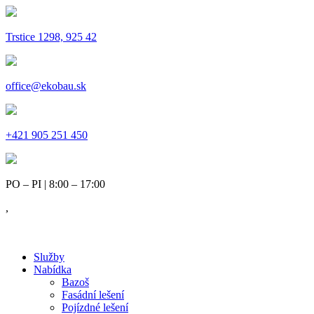
Trstice 1298, 925 42
office@ekobau.sk
+421 905 251 450
PO – PI | 8:00 – 17:00
,
Služby
Nabídka
Bazoš
Fasádní lešení
Pojízdné lešení