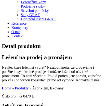
Lešenářské kozy
Podpěrné stojky
Stavební pomůcky
Sady GRAF
Doplnění lešení GRAF
Reference
Kontejnery
O nás
Kontakt
Detail produktu
Lešení na prodej a pronájem
Nevíte, které lešení si vybrat? Nezapomínejte, že prodáváme i
použité kusy a kromě prodeje si můžete lešení od nás také
pronajmout. To není všechno! Pokud potřebujete poradit, zajistíme
pro vás i odbornou konzultaci přímo od výrobce. Kontaktujte nás!
Home
»
Produkty
»
Žebřík 2m, lakovaný
Číslo pro. : G 0470 L
Žebřík 2m, lakovaný