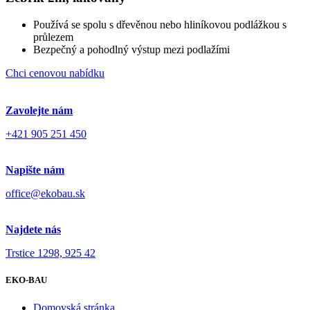
Používá se spolu s dřevěnou nebo hliníkovou podlážkou s
průlezem
Bezpečný a pohodlný výstup mezi podlažími
Chci cenovou nabídku
Zavolejte nám
+421 905 251 450
Napište nám
office@ekobau.sk
Najdete nás
Trstice 1298, 925 42
EKO-BAU
Domovská stránka